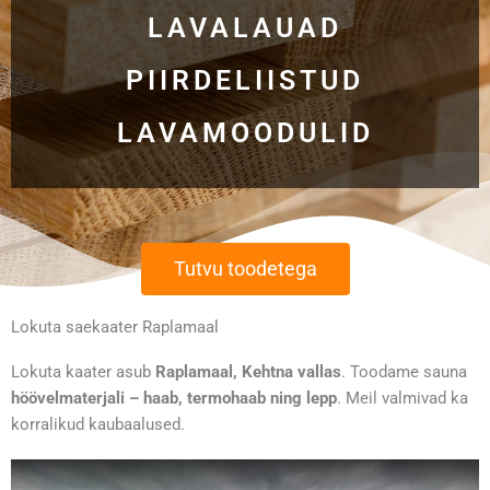
LAVALAUAD
PIIRDELIISTUD
LAVAMOODULID
Tutvu toodetega
Lokuta saekaater Raplamaal
Lokuta kaater asub
Raplamaal, Kehtna vallas
. Toodame sauna
höövelmaterjali – haab, termohaab ning lepp
. Meil valmivad ka
korralikud kaubaalused.