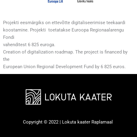
Projekti eesmärgiks on ettevõtte digitaliseerimise teekaardi
koostamine. Projekti toetatakse Euroopa Regionaalarengu
Fondi
vahenditest 6 825 euroga.
Creation of digitalization roadmap. The project is financed by
the
European Union Regional Development Fund by 6 825 euros.
Copyright © 2022 | Lokuta kaater Raplamaal