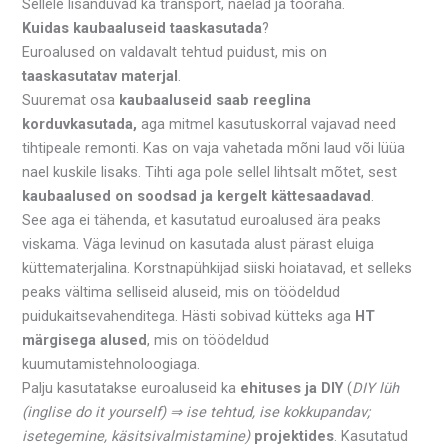
Sellele lisanduvad ka transport, naelad ja tööraha.
Kuidas kaubaaluseid taaskasutada
?
Euroalused on valdavalt tehtud puidust, mis on
taaskasutatav materjal
.
Suuremat osa
kaubaaluseid saab reeglina
korduvkasutada,
aga mitmel kasutuskorral vajavad need
tihtipeale remonti. Kas on vaja vahetada mõni laud või lüüa
nael kuskile lisaks. Tihti aga pole sellel lihtsalt mõtet, sest
kaubaalused on soodsad ja kergelt kättesaadavad
.
See aga ei tähenda, et kasutatud euroalused ära peaks
viskama. Väga levinud on kasutada alust pärast eluiga
küttematerjalina. Korstnapühkijad siiski hoiatavad, et selleks
peaks vältima selliseid aluseid, mis on töödeldud
puidukaitsevahenditega. Hästi sobivad kütteks aga
HT
märgisega alused
, mis on töödeldud
kuumutamistehnoloogiaga.
Palju kasutatakse euroaluseid ka
ehituses ja DIY
(
DIY lüh
(inglise do it yourself) ⇒ ise tehtud, ise kokkupandav;
isetegemine, käsitsivalmistamine)
projektides
. Kasutatud