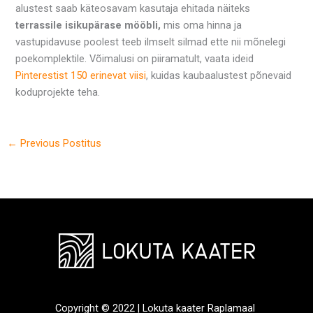
alustest saab käteosavam kasutaja ehitada näiteks
terrassile isikupärase mööbli,
mis oma hinna ja
vastupidavuse poolest teeb ilmselt silmad ette nii mõnelegi
poekomplektile. Võimalusi on piiramatult, vaata ideid
Pinterestist 150 erinevat viisi
, kuidas kaubaalustest põnevaid
koduprojekte teha.
←
Previous Postitus
Copyright © 2022 | Lokuta kaater Raplamaal