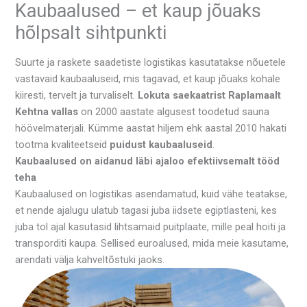
Kaubaalused – et kaup jõuaks
hõlpsalt sihtpunkti
Suurte ja raskete saadetiste logistikas kasutatakse nõuetele
vastavaid kaubaaluseid, mis tagavad, et kaup jõuaks kohale
kiiresti, tervelt ja turvaliselt.
Lokuta saekaatrist Raplamaalt
Kehtna vallas
on 2000 aastate algusest toodetud sauna
höövelmaterjali. Kümme aastat hiljem ehk aastal 2010 hakati
tootma kvaliteetseid
puidust kaubaaluseid
.
Kaubaalused on aidanud läbi ajaloo efektiivsemalt tööd
teha
Kaubaalused on logistikas asendamatud, kuid vähe teatakse,
et nende ajalugu ulatub tagasi juba iidsete egiptlasteni, kes
juba tol ajal kasutasid lihtsamaid puitplaate, mille peal hoiti ja
transporditi kaupa. Sellised euroalused, mida meie kasutame,
arendati välja kahveltõstuki jaoks.