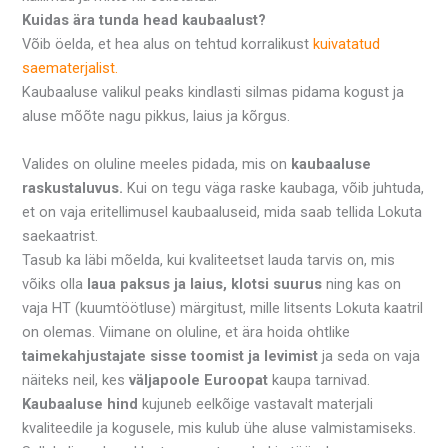
Kuidas ära tunda head kaubaalust?
Võib öelda, et hea alus on tehtud korralikust
kuivatatud
saematerjalist.
Kaubaaluse valikul peaks kindlasti silmas pidama kogust ja
aluse mõõte nagu pikkus, laius ja kõrgus.
Valides on oluline meeles pidada, mis on
kaubaaluse
raskustaluvus.
Kui on tegu väga raske kaubaga, võib juhtuda,
et on vaja eritellimusel kaubaaluseid, mida saab tellida Lokuta
saekaatrist.
Tasub ka läbi mõelda, kui kvaliteetset lauda tarvis on, mis
võiks olla
laua paksus ja laius, klotsi suurus
ning kas on
vaja HT (kuumtöötluse) märgitust, mille litsents Lokuta kaatril
on olemas. Viimane on oluline, et ära hoida ohtlike
taimekahjustajate sisse toomist ja levimist
ja seda on vaja
näiteks neil, kes
väljapoole Euroopat
kaupa tarnivad.
Kaubaaluse hind
kujuneb eelkõige vastavalt materjali
kvaliteedile ja kogusele, mis kulub ühe aluse valmistamiseks.