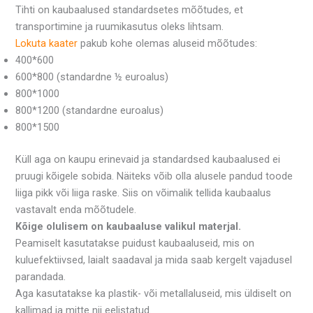
Tihti on kaubaalused standardsetes mõõtudes, et
transportimine ja ruumikasutus oleks lihtsam.
Lokuta kaater
pakub kohe olemas aluseid mõõtudes:
400*600
600*800 (standardne ½ euroalus)
800*1000
800*1200 (standardne euroalus)
800*1500
Küll aga on kaupu erinevaid ja standardsed kaubaalused ei
pruugi kõigele sobida. Näiteks võib olla alusele pandud toode
liiga pikk või liiga raske. Siis on võimalik tellida kaubaalus
vastavalt enda mõõtudele.
Kõige olulisem on kaubaaluse valikul materjal.
Peamiselt kasutatakse puidust kaubaaluseid, mis on
kuluefektiivsed, laialt saadaval ja mida saab kergelt vajadusel
parandada.
Aga kasutatakse ka plastik- või metallaluseid, mis üldiselt on
kallimad ja mitte nii eelistatud.