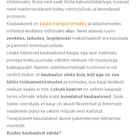
efektiivseks. Kuna neid saab tõsta kahvelsõidukitega, hoiavad
need märkimisväärselt kokku inimtööjõudu ja kiirendavad
protsessi.
Kaubaalused on
kauba
transportimiseks
ja ladustamiseks
mõeldud kindlates mõõtudes
alu
s. Need aitavad ruumi
veokites, ladudes, laoplatsidel
maksimaalselt ära kasutada
ja paremini inventuuri pidada.
Lisaks kaitsevad kaubaalused kaupa, ega lase sobimatu
pinnaga kokku puutuda, vältides niiskuse või mustusega
kokkupuudet. Näiteks üldehitusmaterjali tootmisel ei ole
niivõrd oluline, et
kaubaalus oleks kuiv, küll aga on see
tähtis toiduainetööstustes
ja kohtades, kus kaup kindlasti
niiskust saada ei tohi.
Lokuta kaatrist
on selliste kaupade
tarvis võimalik tellida eraldi
kuivatatud kaubaalused.
Siiski
tuleks veenduda, et kaup on alusel fikseeritud ja õrnemate
saadetiste puhul ka väliste mõjude eest kaitstud.
Tavapäraselt kasutatakse aluste pakendamisel kiletamise
meetodit.
Kuidas kaubaalust valida?